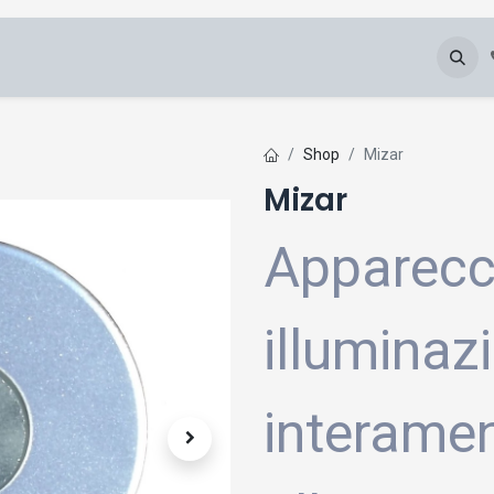
Chi Siamo
Blog
Galleria
Downloads
Shop
Mizar
Mizar
Apparecc
illuminaz
interamen