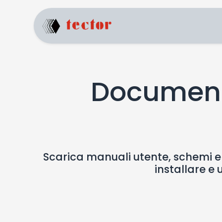
Home
Prodotti
Document
Scarica manuali utente, schemi elet
installare e u