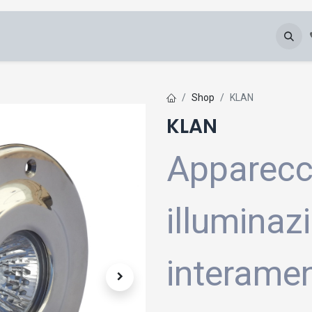
Chi Siamo
Blog
Galleria
Downloads
Shop
KLAN
KLAN
Apparecc
illuminaz
interamen