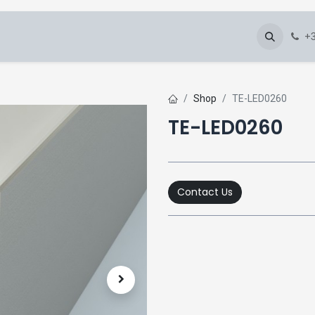
About Us
Blog
Gallery
Downloads
+3
Shop
TE-LED0260
TE-LED0260
Contact Us