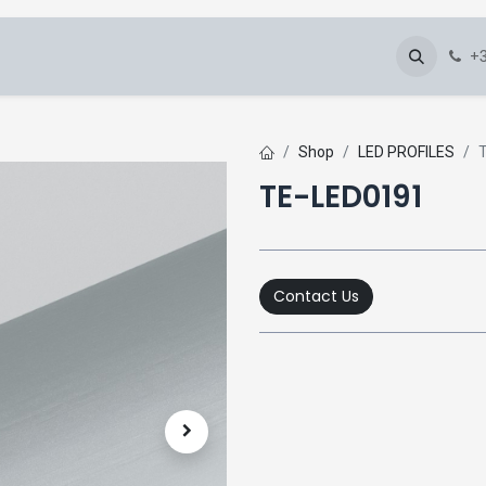
About Us
Blog
Gallery
Downloads
+3
Shop
LED PROFILES
TE-LED0191
Contact Us